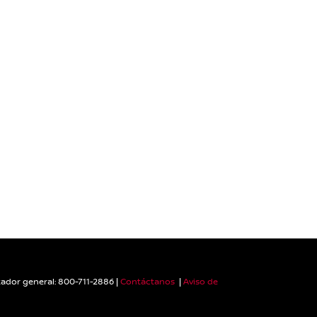
ador general:
800-711-2886
|
Contáctanos
|
Aviso de