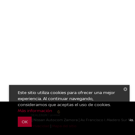
Este sitio utiliza cookies para ofrecer una mejor
experiencia. Al continuar navegando,
consideramos que aceptas el uso de cookies.
Más información
| Nissan Autocom Zamora
|
Av. Francisco I. Madero Sur No. 
OK
Privacidad
|
Mapa del sitio