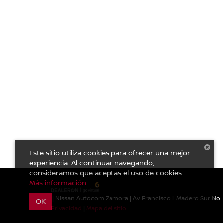
Este sitio utiliza cookies para ofrecer una mejor
experiencia. Al continuar navegando,
consideramos que aceptas el uso de cookies.
Más información
| Nissan Autocom Zamora
|
Av. Francisco I. Madero Sur No. 
OK
Privacidad
|
Mapa del sitio