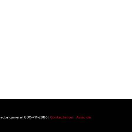
ador general:
800-711-2886
|
Contáctanos
|
Aviso de