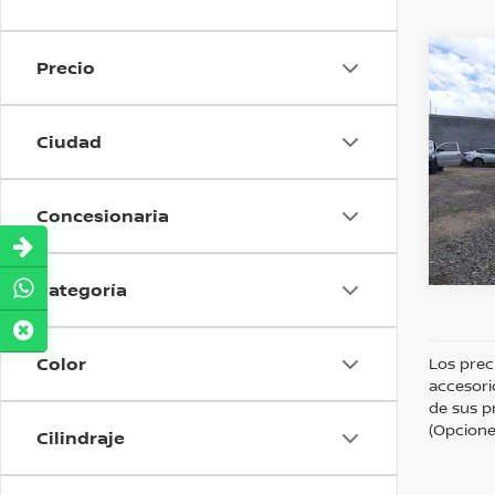
Precio
Co
Precio
2018
AT
O
Ciudad
KIA 
Valore
Concesionaria
Dispo
Categoría
Color
Los prec
accesori
de sus p
(Opciones
Cilindraje