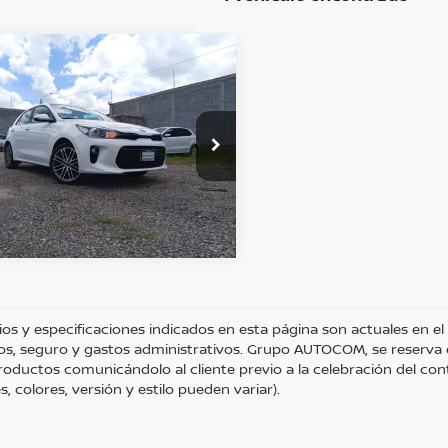
mparar vehículo
:
$232,400
KIA RIO
EX PACK 1.6
BTÉN UNA COTIZACIÓN
Poliforum
OBTÉN FINANCIAMIENTO
s:
328161
CHATEA SOBRE EL AUTO
Ext.
Int.
nible
ios y especificaciones indicados en esta página son actuales en el
os, seguro y gastos administrativos. Grupo AUTOCOM, se reserva el
roductos comunicándolo al cliente previo a la celebración del cont
, colores, versión y estilo pueden variar).