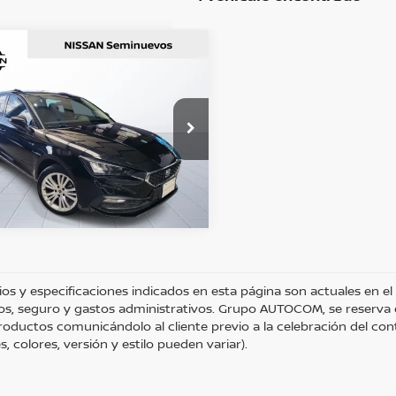
mparar vehículo
:
$315,100
SEAT LEON
STYLE
BTÉN UNA COTIZACIÓN
san Autocom Morelia Chapultepec
OBTÉN FINANCIAMIENTO
s:
589223
CHATEA SOBRE EL AUTO
Ext.
nible
ios y especificaciones indicados en esta página son actuales en el
os, seguro y gastos administrativos. Grupo AUTOCOM, se reserva el
roductos comunicándolo al cliente previo a la celebración del cont
, colores, versión y estilo pueden variar).