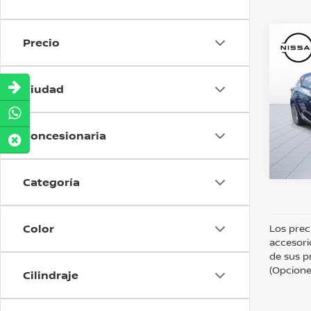
Precio
Co
Precio
2021
AUT
O
Ciudad
Nis
Valore
Concesionaria
Dispo
Categoría
Color
Los prec
accesori
de sus p
(Opciones
Cilindraje