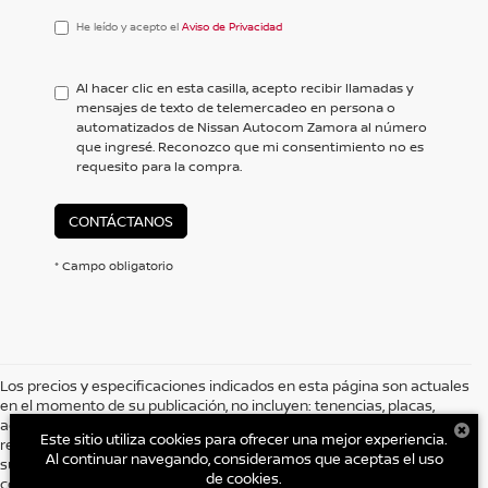
He
He leído y acepto el
Aviso de Privacidad
leído
y
acepto
Al hacer clic en esta casilla, acepto recibir llamadas y
el
mensajes de texto de telemercadeo en persona o
<a
automatizados de Nissan Autocom Zamora al número
href='/privacy.aspx'
que ingresé. Reconozco que mi consentimiento no es
target='_blank'>Aviso
requesito para la compra.
de
Privacidad</a>
CONTÁCTANOS
* Campo obligatorio
Los precios y especificaciones indicados en esta página son actuales
en el momento de su publicación, no incluyen: tenencias, placas,
accesorios, seguro y gastos administrativos. Grupo AUTOCOM, se
Este sitio utiliza cookies para ofrecer una mejor experiencia.
reserva el derecho de modificar las especificaciones y los precios de
Al continuar navegando, consideramos que aceptas el uso
sus productos comunicándolo al cliente previo a la celebración del
de cookies.
contrato. Es posible que no represente el vehículo actual. (Opciones,