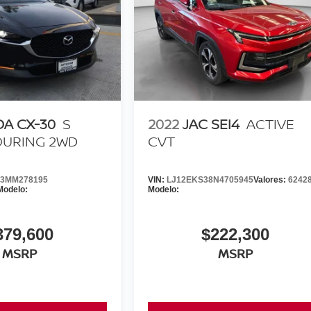
A CX-30
S
2022
JAC SEI4
ACTIVE
OURING 2WD
CVT
3MM278195
VIN:
LJ12EKS38N4705945
Valores:
6242
Modelo:
Modelo:
379,600
$222,300
MSRP
MSRP