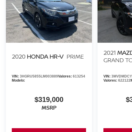
2021
MAZD
2020
HONDA HR-V
PRIME
GRAND T
VIN:
3HGRU5855LM003889
Valores:
613254
VIN:
3MVDMDCY
Modelo:
Valores:
622122
$319,000
$
MSRP