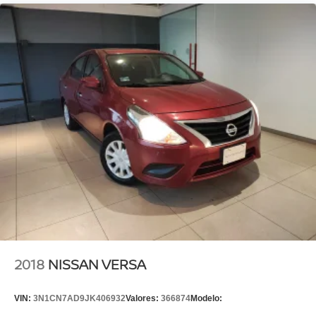
2018
NISSAN VERSA
VIN:
3N1CN7AD9JK406932
Valores:
366874
Modelo: