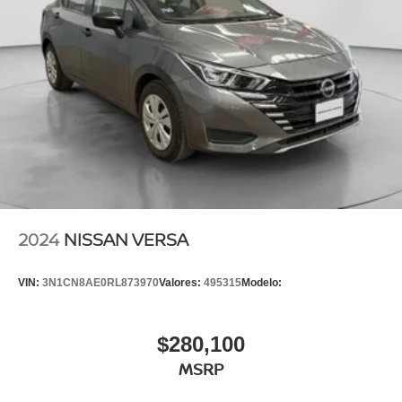
2024
NISSAN VERSA
VIN:
3N1CN8AE0RL873970
Valores:
495315
Modelo:
$280,100
MSRP