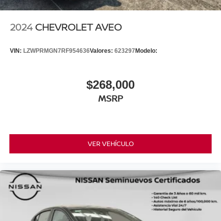
2024
CHEVROLET AVEO
VIN:
LZWPRMGN7RF954636
Valores:
623297
Modelo:
$268,000
MSRP
VER VEHÍCULO