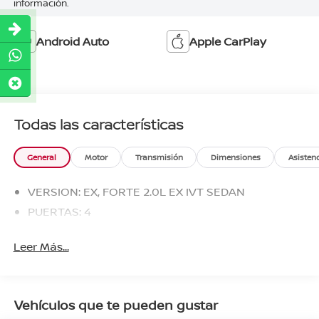
información.
Android Auto
Apple CarPlay
Todas las características
General
Motor
Transmisión
Dimensiones
Asisten
VERSION: EX, FORTE 2.0L EX IVT SEDAN
PUERTAS: 4
Leer Más...
Vehículos que te pueden gustar