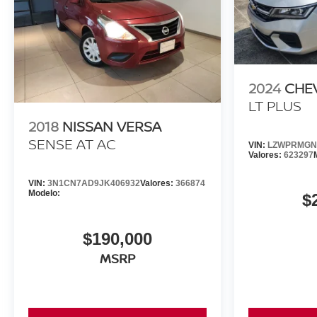
2024
CHE
LT PLUS
2018
NISSAN VERSA
SENSE AT AC
VIN:
LZWPRMGN
Valores:
623297
VIN:
3N1CN7AD9JK406932
Valores:
366874
Modelo:
$
$190,000
MSRP