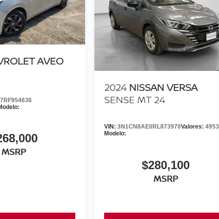
VROLET AVEO
2024
NISSAN VERSA
SENSE MT 24
7RF954636
Modelo:
VIN:
3N1CN8AE0RL873970
Valores:
495
Modelo:
268,000
MSRP
$280,100
MSRP