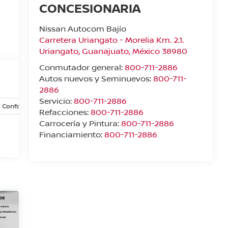
CONCESIONARIA
Nissan Autocom Bajío
Carretera Uriangato - Morelia Km. 2.1.
Uriangato
,
Guanajuato
, México
38980
Conmutador general:
800-711-2886
Autos nuevos y Seminuevos:
800-711-
2886
Servicio:
800-711-2886
Confort y conveniencia
Exterior
Infoentretenimiento
In
Refacciones:
800-711-2886
Carrocería y Pintura:
800-711-2886
Financiamiento:
800-711-2886