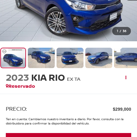
1
/
36
2023
KIA RIO
EX TA
Reservado
PRECIO:
$299,000
Ten en cuenta: Cambiamos nuestro inventario a diario. Por favor, consulta con la
distribuidora para confirmar la disponibilidad del vehículo.