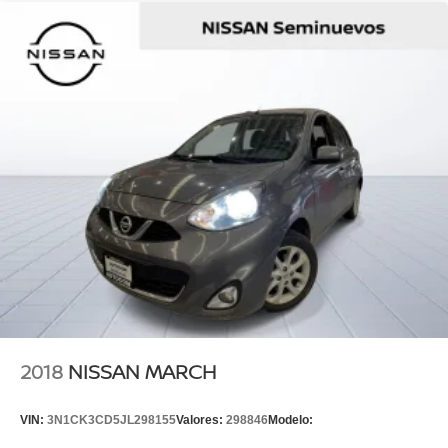
2018
NISSAN MARCH
VIN:
3N1CK3CD5JL298155
Valores:
298846
Modelo: