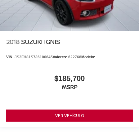
2018
SUZUKI IGNIS
VIN:
JS2FH81S7J6106645
Valores:
622768
Modelo:
$185,700
MSRP
VER VEHÍCULO