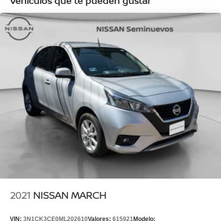
Vehículos que te pueden gustar
2021
NISSAN MARCH
VIN:
3N1CK3CE0ML202610
Valores:
615921
Modelo: