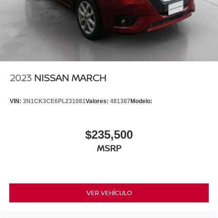
2023
NISSAN MARCH
VIN:
3N1CK3CE6PL231081
Valores:
481387
Modelo:
$235,500
MSRP
VER VEHÍCULO