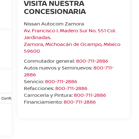
VISITA NUESTRA
CONCESIONARIA
Nissan Autocom Zamora
Av. Francisco I. Madero Sur No. 551 Col.
Jardinadas.
Zamora
,
Michoacán de Ocampo
, México
59600
Conmutador general:
800-711-2886
Autos nuevos y Seminuevos:
800-711-
2886
Servicio:
800-711-2886
Refacciones:
800-711-2886
Carrocería y Pintura:
800-711-2886
Confort y conveniencia
Exterior
Interior
Opciones
Financiamiento:
800-711-2886