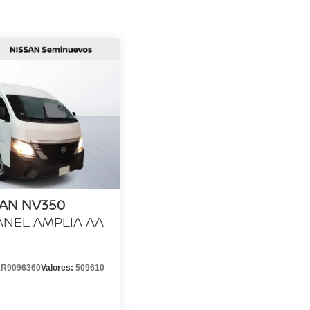
SAN NV350
ANEL AMPLIA AA
R9096360
Valores:
509610