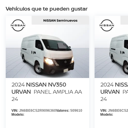
Vehículos que te pueden gustar
2024
NISSAN NV350
2024
NIS
URVAN
PANEL AMPLIA AA
URVAN
P
24
24
VIN:
JN6BE6CS2R9096360
Valores:
509610
VIN:
JN6BE6CS2
Modelo:
Modelo: