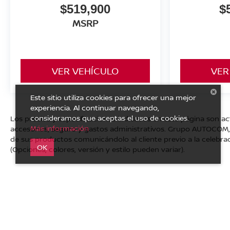
$519,900
$
MSRP
VER VEHÍCULO
VER
Este sitio utiliza cookies para ofrecer una mejor
experiencia. Al continuar navegando,
consideramos que aceptas el uso de cookies.
Los precios y especificaciones indicados en esta página son ac
Más información
accesorios, seguro y gastos administrativos. Grupo AUTOCOM, s
de sus productos comunicándolo al cliente previo a la celebrac
OK
(Opciones, colores, versión y estilo pueden variar).