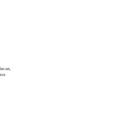
lacas,
ios