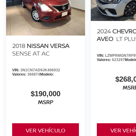
2024
CHEVR
AVEO
LT PLU
2018
NISSAN VERSA
SENSE AT AC
VIN:
LZWPRMGN7RF9
Valores:
623297
Model
VIN:
3N1CN7AD9JK406932
Valores:
366874
Modelo:
$268,
MSR
$190,000
MSRP
VER VEHÍCULO
VER VEH