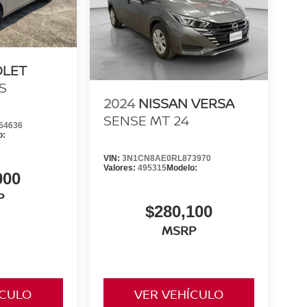
OLET
S
2024
NISSAN VERSA
SENSE MT 24
54636
o:
VIN:
3N1CN8AE0RL873970
Valores:
495315
Modelo:
000
P
$280,100
MSRP
ÍCULO
VER VEHÍCULO