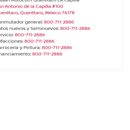
n Antonio de la Capilla #100
uerétaro
,
Querétaro
, México
76178
onmutador general:
800-711-2886
utos nuevos y Seminuevos:
800-711-2886
rvicio:
800-711-2886
facciones:
800-711-2886
rrocería y Pintura:
800-711-2886
inanciamiento:
800-711-2886