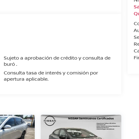
Sa
Q
C
A
Se
Re
Ca
F
Sujeto a aprobación de crédito y consulta de
buró .
Consulta tasa de interés y comisión por
apertura aplicable.