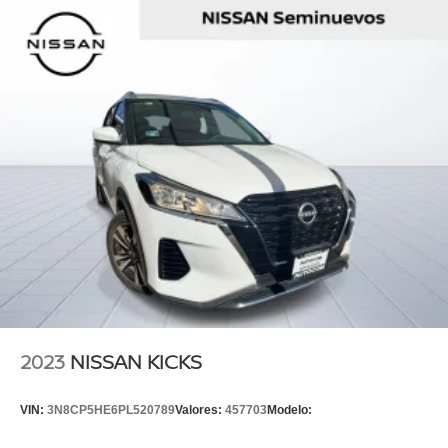
2023
NISSAN KICKS
VIN:
3N8CP5HE6PL520789
Valores:
457703
Modelo: