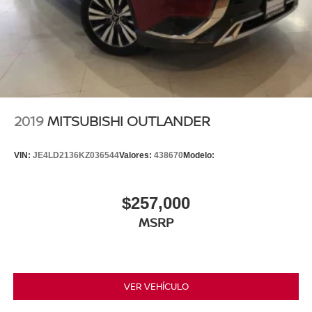
2019
MITSUBISHI OUTLANDER
VIN:
JE4LD2136KZ036544
Valores:
438670
Modelo:
$257,000
MSRP
VER VEHÍCULO