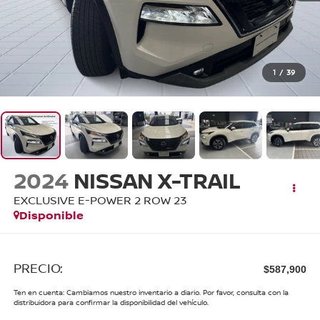
1
/
39
2024
NISSAN X-TRAIL
EXCLUSIVE E-POWER 2 ROW 23
Disponible
PRECIO:
$587,900
Ten en cuenta: Cambiamos nuestro inventario a diario. Por favor, consulta con la
distribuidora para confirmar la disponibilidad del vehículo.