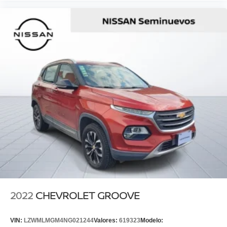
2022
CHEVROLET GROOVE
VIN:
LZWMLMGM4NG021244
Valores:
619323
Modelo: