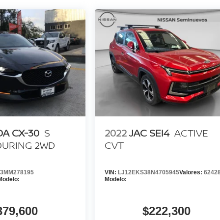
A CX-30
S
2022
JAC SEI4
ACTIVE
OURING 2WD
CVT
3MM278195
VIN:
LJ12EKS38N4705945
Valores:
6242
Modelo:
Modelo:
379,600
$222,300