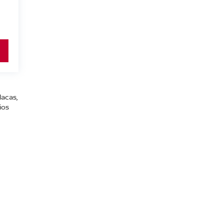
lacas,
ios