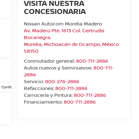
VISITA NUESTRA
CONCESIONARIA
Nissan Autocom Morelia Madero
Av. Madero Pte. 1613 Col. Gertrudis
Bocanegra.
Morelia
,
Michoacán de Ocampo
, México
58150
Conmutador general:
800-711-2886
Autos nuevos y Seminuevos:
800-711-
2886
Servicio:
800-276-2886
Confort y conveniencia
Exterior
Infoentretenimiento
In
Refacciones:
800-711-2886
Carrocería y Pintura:
800-711-2886
Financiamiento:
800-711-2886