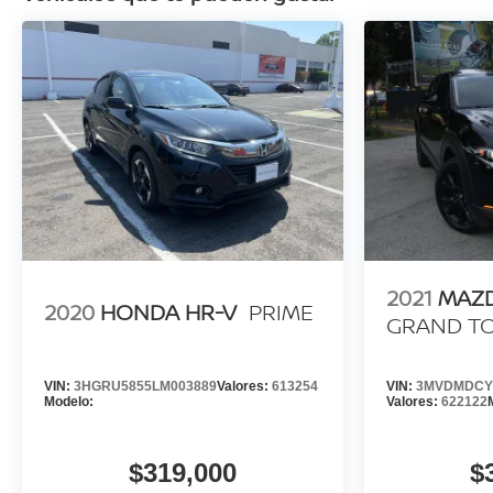
2021
MAZD
2020
HONDA HR-V
PRIME
GRAND T
VIN:
3HGRU5855LM003889
Valores:
613254
VIN:
3MVDMDCY
Modelo:
Valores:
622122
$319,000
$