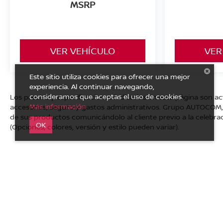
MSRP
VER VEHÍCULO
VER
Este sitio utiliza cookies para ofrecer una mejor
experiencia. Al continuar navegando,
consideramos que aceptas el uso de cookies.
Los precios y especificaciones indicados en esta página son ac
Más información
accesorios, seguro y gastos administrativos. Grupo AUTOCOM, s
de sus productos comunicándolo al cliente previo a la celebrac
OK
(Opciones, colores, versión y estilo pueden variar).