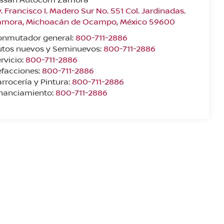
. Francisco I. Madero Sur No. 551 Col. Jardinadas.
amora
,
Michoacán de Ocampo
, México
59600
onmutador general:
800-711-2886
utos nuevos y Seminuevos:
800-711-2886
rvicio:
800-711-2886
facciones:
800-711-2886
rrocería y Pintura:
800-711-2886
inanciamiento:
800-711-2886