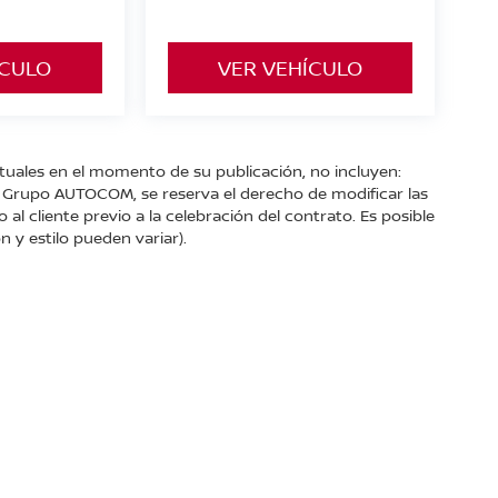
ÍCULO
VER VEHÍCULO
ctuales en el momento de su publicación, no incluyen:
s. Grupo AUTOCOM, se reserva el derecho de modificar las
l cliente previo a la celebración del contrato. Es posible
n y estilo pueden variar).
551 Col. Jardinadas.,
Zamora,
Michoacán de Ocampo,
México
59600
| Conmut