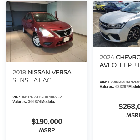
2024
CHEVR
AVEO
LT PLU
2018
NISSAN VERSA
SENSE AT AC
VIN:
LZWPRMGN7RF9
Valores:
623297
Model
VIN:
3N1CN7AD9JK406932
Valores:
366874
Modelo:
$268,
MSR
$190,000
MSRP