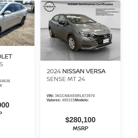
OLET
S
2024
NISSAN VERSA
SENSE MT 24
54636
o:
VIN:
3N1CN8AE0RL873970
Valores:
495315
Modelo:
000
P
$280,100
MSRP