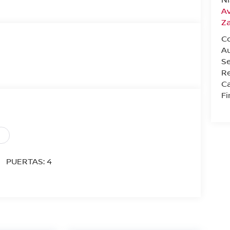
Av
Z
C
A
Se
Re
Ca
F
PUERTAS: 4