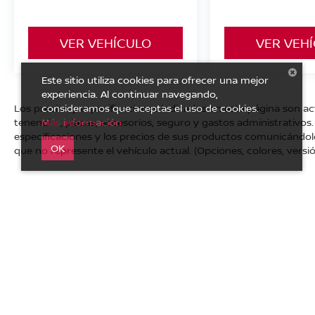
VER VEHÍCULO
VER VEH
Este sitio utiliza cookies para ofrecer una mejor
experiencia. Al continuar navegando,
consideramos que aceptas el uso de cookies.
Los precios y especificaciones indicados en esta página son a
Más información
tenencias, placas, accesorios, seguro y gastos administrativo
especificaciones y los precios de sus productos comunicándolo a
OK
que no represente el vehículo actual. (Opciones, colores, versió
| Nissan Autocom Zamora
|
Av. Francisco I. Madero Sur No. 
Privacidad
|
Mapa del sitio