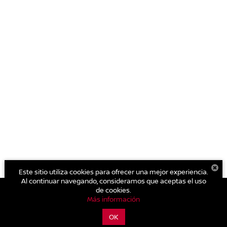
Este sitio utiliza cookies para ofrecer una mejor experiencia.
Al continuar navegando, consideramos que aceptas el uso
de cookies.
Más información
| Nissan Autocom Zamora
|
Av. Francisco I. Madero Sur No. 551 Col.
Jardinadas.,
Zamora,
Michoacán de Ocampo,
México
59600
| Conmutador
OK
general:
800-711-2886
|
Contáctanos
|
Aviso de Privacidad
|
Mapa del sitio